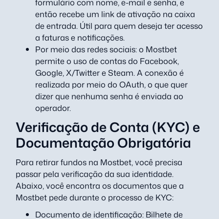
formulário com nome, e-mail e senha, e
então recebe um link de ativação na caixa
de entrada. Útil para quem deseja ter acesso
a faturas e notificações.
Por meio das redes sociais: o Mostbet
permite o uso de contas do Facebook,
Google, X/Twitter e Steam. A conexão é
realizada por meio do OAuth, o que quer
dizer que nenhuma senha é enviada ao
operador.
Verificação de Conta (KYC) e
Documentação Obrigatória
Para retirar fundos na Mostbet, você precisa
passar pela verificação da sua identidade.
Abaixo, você encontra os documentos que a
Mostbet pede durante o processo de KYC:
Documento de identificação: Bilhete de