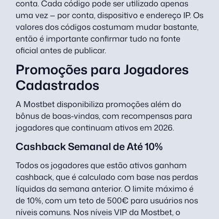
conta. Cada código pode ser utilizado apenas
uma vez — por conta, dispositivo e endereço IP. Os
valores dos códigos costumam mudar bastante,
então é importante confirmar tudo na fonte
oficial antes de publicar.
Promoções para Jogadores
Cadastrados
A Mostbet disponibiliza promoções além do
bônus de boas-vindas, com recompensas para
jogadores que continuam ativos em 2026.
Cashback Semanal de Até 10%
Todos os jogadores que estão ativos ganham
cashback, que é calculado com base nas perdas
líquidas da semana anterior. O limite máximo é
de 10%, com um teto de 500€ para usuários nos
níveis comuns. Nos níveis VIP da Mostbet, o