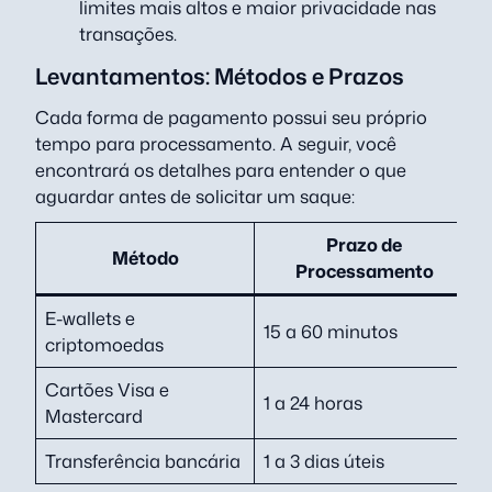
limites mais altos e maior privacidade nas
transações.
Levantamentos: Métodos e Prazos
Cada forma de pagamento possui seu próprio
tempo para processamento. A seguir, você
encontrará os detalhes para entender o que
aguardar antes de solicitar um saque:
Prazo de
Método
Processamento
E-wallets e
15 a 60 minutos
criptomoedas
Cartões Visa e
1 a 24 horas
Mastercard
Transferência bancária
1 a 3 dias úteis