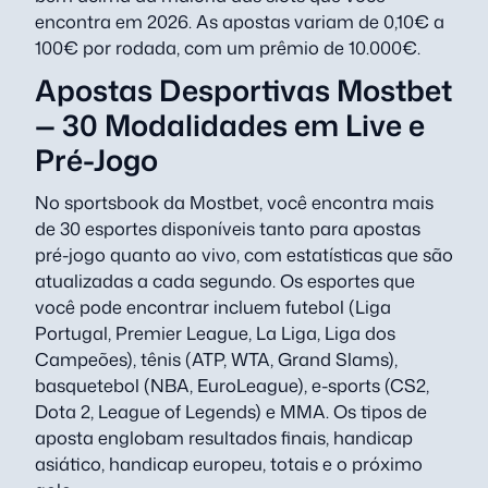
encontra em 2026. As apostas variam de 0,10€ a
100€ por rodada, com um prêmio de 10.000€.
Apostas Desportivas Mostbet
— 30 Modalidades em Live e
Pré-Jogo
No sportsbook da Mostbet, você encontra mais
de 30 esportes disponíveis tanto para apostas
pré-jogo quanto ao vivo, com estatísticas que são
atualizadas a cada segundo. Os esportes que
você pode encontrar incluem futebol (Liga
Portugal, Premier League, La Liga, Liga dos
Campeões), tênis (ATP, WTA, Grand Slams),
basquetebol (NBA, EuroLeague), e-sports (CS2,
Dota 2, League of Legends) e MMA. Os tipos de
aposta englobam resultados finais, handicap
asiático, handicap europeu, totais e o próximo