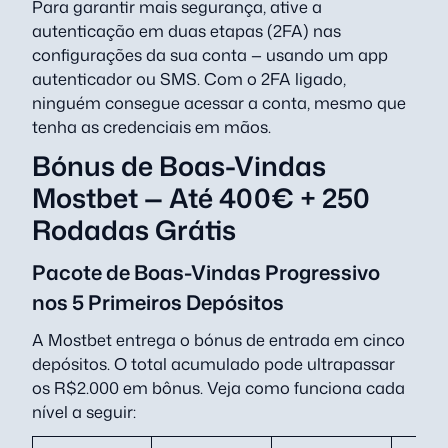
Para garantir mais segurança, ative a
autenticação em duas etapas (2FA) nas
configurações da sua conta — usando um app
autenticador ou SMS. Com o 2FA ligado,
ninguém consegue acessar a conta, mesmo que
tenha as credenciais em mãos.
Bónus de Boas-Vindas
Mostbet — Até 400€ + 250
Rodadas Grátis
Pacote de Boas-Vindas Progressivo
nos 5 Primeiros Depósitos
A Mostbet entrega o bónus de entrada em cinco
depósitos. O total acumulado pode ultrapassar
os R$2.000 em bônus. Veja como funciona cada
nível a seguir: