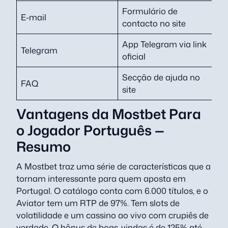
Formulário de
E-mail
contacto no site
App Telegram via link
Telegram
oficial
Secção de ajuda no
FAQ
site
Vantagens da Mostbet Para
o Jogador Português —
Resumo
A Mostbet traz uma série de características que a
tornam interessante para quem aposta em
Portugal. O catálogo conta com 6.000 títulos, e o
Aviator tem um RTP de 97%. Tem slots de
volatilidade e um cassino ao vivo com crupiês de
verdade. O bônus de boas-vindas é de 125% até