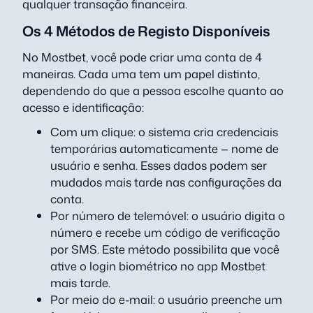
qualquer transação financeira.
Os 4 Métodos de Registo Disponíveis
No Mostbet, você pode criar uma conta de 4
maneiras. Cada uma tem um papel distinto,
dependendo do que a pessoa escolhe quanto ao
acesso e identificação:
Com um clique: o sistema cria credenciais
temporárias automaticamente — nome de
usuário e senha. Esses dados podem ser
mudados mais tarde nas configurações da
conta.
Por número de telemóvel: o usuário digita o
número e recebe um código de verificação
por SMS. Este método possibilita que você
ative o login biométrico no app Mostbet
mais tarde.
Por meio do e-mail: o usuário preenche um